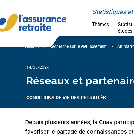
Aller
Paramétrer vos cookies
au
Statistiques et 
contenu
Thèmes
Statist
études
Accueil
Recherche sur le vieillissement
Animatio
14/03/2024
Réseaux et partenair
CONDITIONS DE VIE DES RETRAITÉS
Depuis plusieurs années, la Cnav particip
favoriser le partage de connaissances et