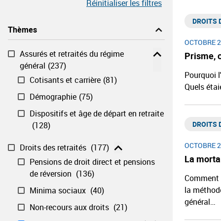
Réinitialiser les filtres
DROITS D
Thèmes
OCTOBRE 2
Assurés et retraités du régime
Prisme, c
général​
(237)
Pourquoi l
Cotisants et carrière
(81)
Quels étai
Démographie
(75)
Dispositifs et âge de départ en retraite​
DROITS D
(128)
OCTOBRE 2
Droits des retraités ​
(177)
La morta
Pensions de droit direct et pensions
de réversion ​
(136)
Comment et
la méthodo
Minima sociaux ​
(40)
général…
Non-recours aux droits ​
(21)