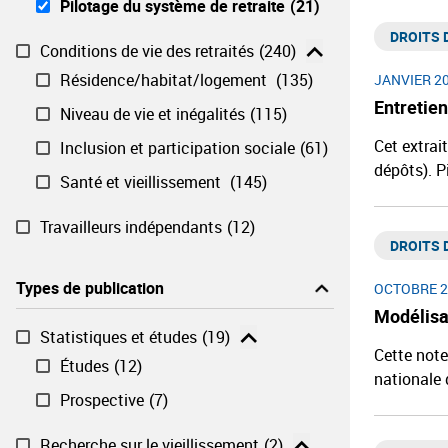
Pilotage du système de retraite
(21)
DROITS D
Conditions de vie des retraités
(240)
Résidence/habitat/logement ​
(135)
JANVIER 2
Entretien
Niveau de vie et inégalités​
(115)
Cet extrait
Inclusion et participation sociale
(61)
dépôts). P
Santé et vieillissement ​
(145)
Travailleurs indépendants​
(12)
DROITS D
Types de publication
OCTOBRE 2
Modélisa
Statistiques et études
(19)
Cette note
Études
(12)
nationale 
Prospective
(7)
Recherche sur le vieillissement
(2)