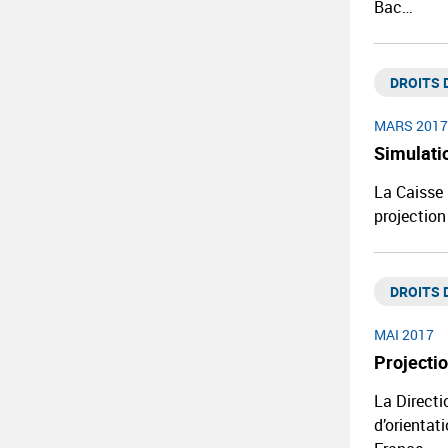
Bac…
DROITS D
MARS 2017
Simulati
La Caisse 
projection
DROITS D
MAI 2017
Projecti
La Directi
d’orientat