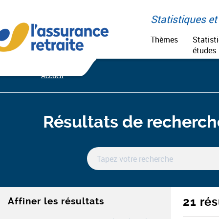
Aller
Paramétrer vos cookies
au
Statistiques et 
contenu
Thèmes
Statist
études
Accueil
Résultats de recherch
21 rés
Affiner les résultats