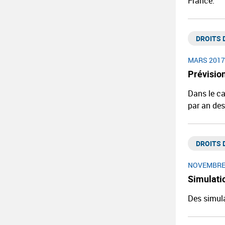
France.
DROITS D
MARS 2017
Prévisio
Dans le ca
par an des
DROITS D
NOVEMBRE
Simulati
Des simula