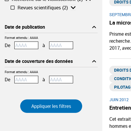
DROITS D
Revues scientifiques
(2)
SEPTEMBRE
La micro
Date de publication
Prisme est
Format attendu : AAAA
recherche.
Effacer ma saisie
De
à
2017, ave
Date de couverture des données
DROITS D
Format attendu : AAAA
CONDITI
De
à
PILOTAG
JUIN 2012
Entretie
Cet extrai
hommes et 