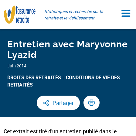
Aller
Paramétrer vos cookies
au
Statistiques et recherche sur la
contenu
retraite et le vieillissement
Entretien avec Maryvonne
Lyazid
Juin 2014
DROITS DES RETRAITÉS ​
CONDITIONS DE VIE DES
RETRAITÉS
Partager
Cet extrait est tiré d'un entretien publié dans le