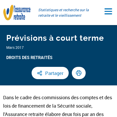
Aller
Paramétrer vos cookies
au
Statistiques et recherche sur la
contenu
retraite et le vieillissement
Prévisions à court terme
Mars 2017
DROITS DES RETRAITÉS ​
Partager
Dans le cadre des commissions des comptes et des
lois de financement de la Sécurité sociale,
l'Assurance retraite élabore deux fois par an des