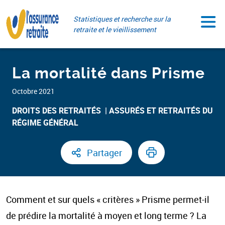
Aller
Paramétrer vos cookies
au
Statistiques et recherche sur la
contenu
retraite et le vieillissement
La mortalité dans Prisme
Octobre 2021
DROITS DES RETRAITÉS ​
ASSURÉS ET RETRAITÉS DU
RÉGIME GÉNÉRAL​
Partager
Comment et sur quels « critères » Prisme permet-il
de prédire la mortalité à moyen et long terme ? La