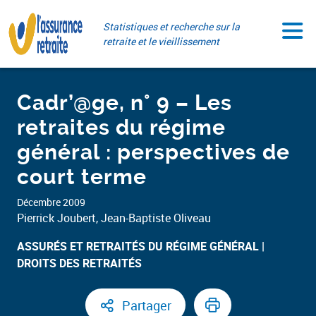
Aller
Paramétrer vos cookies
au
Statistiques et recherche sur la
contenu
retraite et le vieillissement
Cadr’@ge, n° 9 – Les
retraites du régime
général : perspectives de
court terme
Décembre 2009
Pierrick Joubert, Jean-Baptiste Oliveau
ASSURÉS ET RETRAITÉS DU RÉGIME GÉNÉRAL​
DROITS DES RETRAITÉS ​
Partager