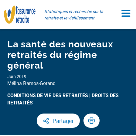
Aller
Paramétrer vos cookies
au
Statistiques et recherche sur la
contenu
retraite et le vieillissement
La santé des nouveaux
retraités du régime
général
Juin 2019
Mélina Ramos-Gorand
CONDITIONS DE VIE DES RETRAITÉS
DROITS DES
RETRAITÉS ​
Partager