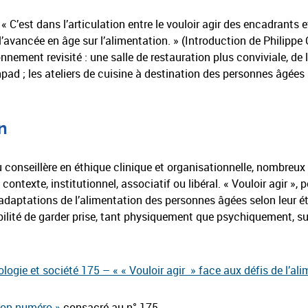
 C’est dans l’articulation entre le vouloir agir des encadrants 
’avancée en âge sur l’alimentation. » (Introduction de Philippe C
onnement revisité : une salle de restauration plus conviviale, d
Ehpad ; les ateliers de cuisine à destination des personnes âgées 
n
 conseillère en éthique clinique et organisationnelle, nombreux
ontexte, institutionnel, associatif ou libéral. « Vouloir agir », 
adaptations de l’alimentation des personnes âgées selon leur é
bilité de garder prise, tant physiquement que psychiquement, su
gie et société 175 – « « Vouloir agir » face aux défis de l’al
son numéro »
consacré au n° 175.