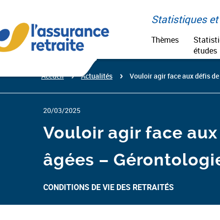
Aller
Paramétrer vos cookies
au
Statistiques et 
contenu
Thèmes
Statist
études
Accueil
Actualités
Vouloir agir face aux défis d
20/03/2025
Vouloir agir face au
âgées – Gérontologie
CONDITIONS DE VIE DES RETRAITÉS