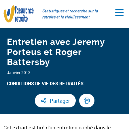
Aller
Paramétrer vos cookies
au
Statistiques et recherche sur la
contenu
retraite et le vieillissement
Entretien avec Jeremy
Porteus et Roger
Battersby
Janvier 2013
CONDITIONS DE VIE DES RETRAITÉS
Partager
Cet extrait est tiré d'un entretien publié dans le