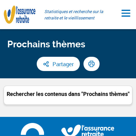
Aller
Paramétrer vos cookies
au
Statistiques et recherche sur la
contenu
retraite et le vieillissement
Prochains thèmes
Partager
Rechercher les contenus dans "Prochains thèmes"