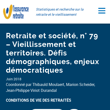
Aller
Paramétrer vos cookies
au
Statistiques et recherche sur la
contenu
retraite et le vieillissement
Retraite et société, n° 79
– Vieillissement et
territoires. Défis
démographiques, enjeux
démocratiques
Juin 2018
Coordonné par Thibauld Moulaert, Marion Scheider,
Jean-Philippe Viriot Durandal
CONDITIONS DE VIE DES RETRAITÉS