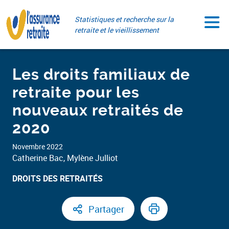
Aller
Paramétrer vos cookies
au
Statistiques et recherche sur la
contenu
retraite et le vieillissement
Les droits familiaux de
retraite pour les
nouveaux retraités de
2020
Novembre 2022
Catherine Bac, Mylène Julliot
DROITS DES RETRAITÉS ​
Partager