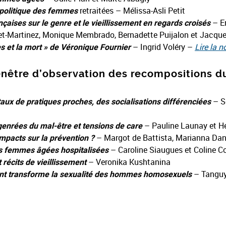
 politique des femmes
retraitées – Mélissa-Asli Petit
çaises sur le genre et le vieillissement en regards croisés
– En
sset-Martinez, Monique Membrado, Bernadette Puijalon et Jacque
s et la mort » de Véronique Fournier
– Ingrid Voléry –
Lire la n
 fenêtre d’observation des recompositions d
x de pratiques proches, des socialisations différenciées
– So
 genrées du mal-être et tensions de care
– Pauline Launay et H
 impacts sur la prévention ?
– Margot de Battista, Marianna Da
s femmes âgées hospitalisées
– Caroline Siaugues et Coline 
 récits de vieillissement
– Veronika Kushtanina
ement transforme la sexualité des hommes homosexuels
– Tanguy