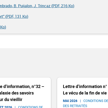
rado, B. Puijalon, J. Trincaz (
PDF, 216 Ko
)
t" (
PDF, 131 Ko
)
 Ko
)
re d’information, n°32 –
Lettre d’information n°
alaxie des savoirs
Le vécu de la fin de vie
r du vieillir
MAI 2026
|
CONDITIONS DE
DES RETRAITÉS
ET 2026
|
CONDITIONS DE