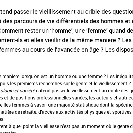
end passer le vieillissement au crible des questi
 des parcours de vie différentiels des hommes et 
 Comment rester un ‘homme’, une ‘femme’ quand des
ent-ils et elles vieillir de la même manière ? Les
emmes au cours de l’avancée en âge ? Les dispositif
me manière lorsqu’on est un homme ou une femme ? Les inégalités 
is les premières recherches sur le genre et le vieillissement ?
ologie et société
entend passer le vieillissement au crible des 
nes et de positions professionnelles variées, les auteurs et autri
vieilles femmes à savoir une majorité statistique dont la spécifici
matière de retraite, d’accès aux activités physiques et sportives
es.
ent à quel point la vieillesse n’est pas un moment où le genre di