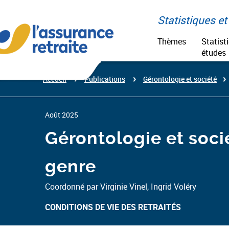
Aller
Paramétrer vos cookies
au
Statistiques et 
contenu
Thèmes
Statist
études
Accueil
Publications
Gérontologie et société​
Août 2025
Gérontologie et socié
genre
Coordonné par Virginie Vinel, Ingrid Voléry
CONDITIONS DE VIE DES RETRAITÉS