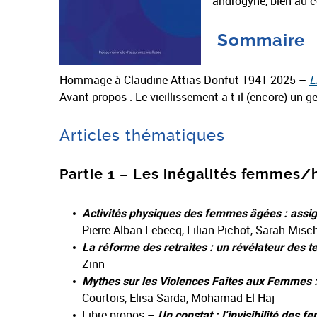
androgyne, bien au c
Sommaire
Hommage à Claudine Attias-Donfut 1941-2025 –
L
Avant-propos : Le vieillissement a-t-il (encore) un ge
Articles thématiques
Partie 1 – Les inégalités femmes/
Activités physiques des femmes âgées : assig
Pierre-Alban Lebecq, Lilian Pichot, Sarah Misch
La réforme des retraites : un révélateur des 
Zinn
Mythes sur les Violences Faites aux Femmes : 
Courtois, Elisa Sarda, Mohamad El Haj
Libre propos –
Un constat : l’invisibilité des