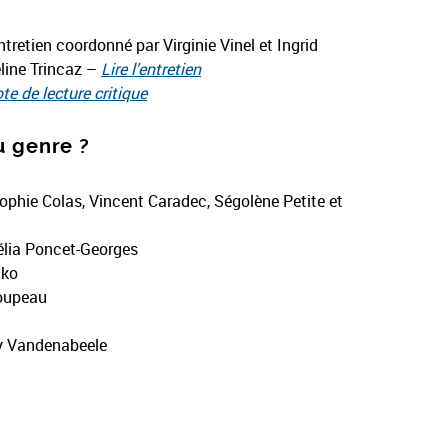
tretien coordonné par Virginie Vinel et Ingrid
line Trincaz –
Lire l’entretien
ote de lecture critique
u genre ?
phie Colas, Vincent Caradec, Ségolène Petite et
élia Poncet-Georges
nko
Coupeau
 Vandenabeele