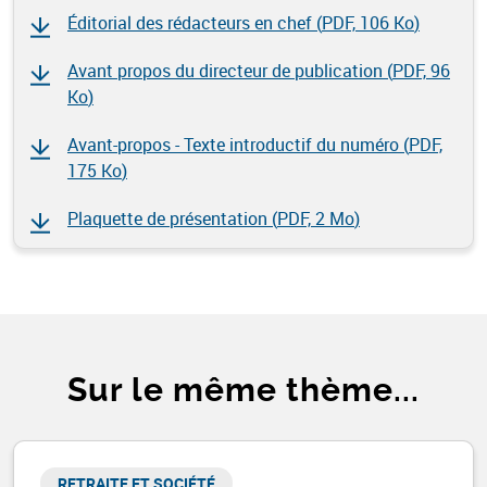
Éditorial des rédacteurs en chef (
PDF, 106 Ko
)
Avant propos du directeur de publication (
PDF, 96
Ko
)
Avant-propos - Texte introductif du numéro (
PDF,
175 Ko
)
Plaquette de présentation (
PDF, 2 Mo
)
Sur le même thème...
RETRAITE ET SOCIÉTÉ​