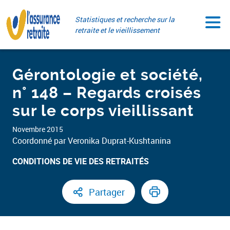
Aller
Paramétrer vos cookies
au
Statistiques et recherche sur la
contenu
retraite et le vieillissement
Gérontologie et société,
n° 148 – Regards croisés
sur le corps vieillissant
Novembre 2015
Coordonné par Veronika Duprat-Kushtanina
CONDITIONS DE VIE DES RETRAITÉS
Partager