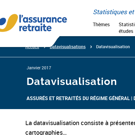
Aller
Paramétrer vos cookies
au
Statistiques et 
contenu
Thèmes
Statist
études
Accueil
Datavisualisations
Datavisualisation
Janvier 2017
Datavisualisation
ASSURÉS ET RETRAITÉS DU RÉGIME GÉNÉRAL​
La datavisualisation consiste à présenter
cartographies…