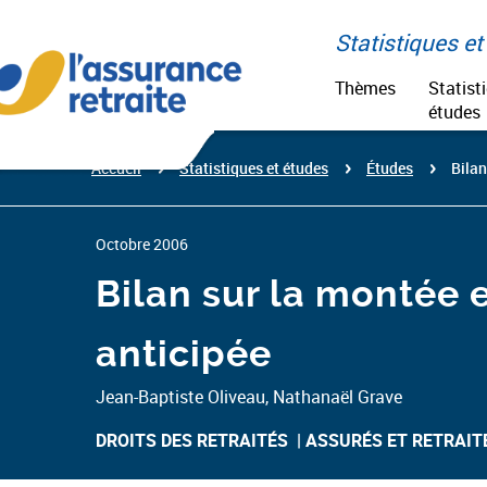
Aller
Paramétrer vos cookies
au
Statistiques et 
contenu
Thèmes
Statist
études
Accueil
Statistiques et études
Études
Bilan
Octobre 2006
Bilan sur la montée 
anticipée
Jean-Baptiste Oliveau, Nathanaël Grave
DROITS DES RETRAITÉS ​
ASSURÉS ET RETRAIT