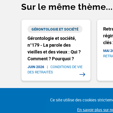
Sur le même thème...
Retr
GÉRONTOLOGIE ET SOCIÉTÉ​
régi
Gérontologie et société,
clés
n°179 - La parole des
MAI 2
vieilles et des vieux : Qui ?
RETRA
Comment ? Pourquoi ?
JUIN 2026
|
CONDITIONS DE VIE
DES RETRAITÉS
Ce site utilise des cookies stricte
No
En savoir plus sur n
Ge