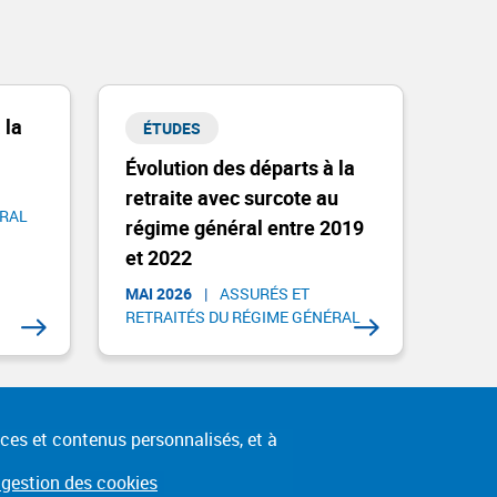
 la
ÉTUDES
Évolution des départs à la
retraite avec surcote au
RAL​
régime général entre 2019
et 2022
MAI 2026
|
ASSURÉS ET
RETRAITÉS DU RÉGIME GÉNÉRAL​
ices et contenus personnalisés, et à
té partielle
Mentions légales
e gestion des cookies