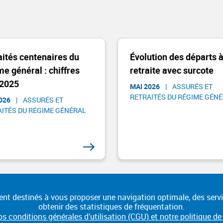
aités centenaires du
Évolution des départs à
me général : chiffres
retraite avec surcote
 2025
MAI 2026
|
ASSURÉS ET
RETRAITÉS DU RÉGIME GÉNÉ
026
|
ASSURÉS ET
ITÉS DU RÉGIME GÉNÉRAL​
ment destinés à vous proposer une navigation optimale, des serv
obtenir des statistiques de fréquentation.
us connaître
Lexique
Sites utiles
Accessibilité : conformi
os conditions générales d’utilisation (CGU) et notre politique d
stion des cookies