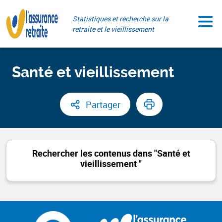
Aller
Paramétrer vos cookies
au
Statistiques et recherche sur la
contenu
retraite et le vieillissement
Santé et vieillissement ​
Partager
Rechercher les contenus dans "Santé et
vieillissement ​"