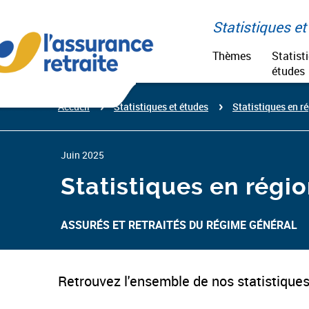
Aller
Paramétrer vos cookies
au
Statistiques et 
contenu
Thèmes
Statist
études
Accueil
Statistiques et études
Statistiques en ré
Juin 2025
Statistiques en régi
ASSURÉS ET RETRAITÉS DU RÉGIME GÉNÉRAL​
Retrouvez l'ensemble de nos statistiques 