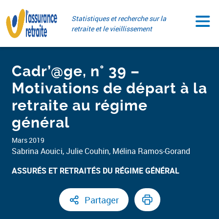
Aller
Paramétrer vos cookies
au
Statistiques et recherche sur la
contenu
retraite et le vieillissement
Cadr’@ge, n° 39 –
Motivations de départ à la
retraite au régime
général
Mars 2019
Sabrina Aouici, Julie Couhin, Mélina Ramos-Gorand
ASSURÉS ET RETRAITÉS DU RÉGIME GÉNÉRAL​
Partager