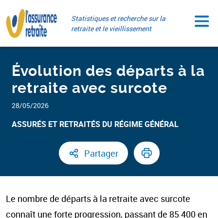
Aller
Paramétrer vos cookies
au
Statistiques et recherche sur la
contenu
retraite et le vieillissement
Évolution des départs à la
retraite avec surcote
28/05/2026
ASSURÉS ET RETRAITÉS DU RÉGIME GÉNÉRAL​
Partager
Le nombre de départs à la retraite avec surcote
connaît une forte progression, passant de 85 400 en