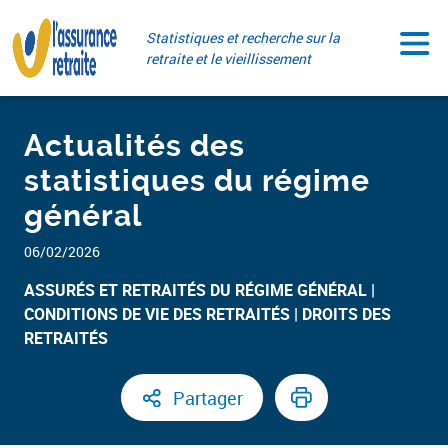
Aller
Paramétrer vos cookies
au
Statistiques et recherche sur la
contenu
retraite et le vieillissement
Actualités des
statistiques du régime
général
06/02/2026
ASSURÉS ET RETRAITÉS DU RÉGIME GÉNÉRAL​
CONDITIONS DE VIE DES RETRAITÉS
DROITS DES
RETRAITÉS ​
Partager