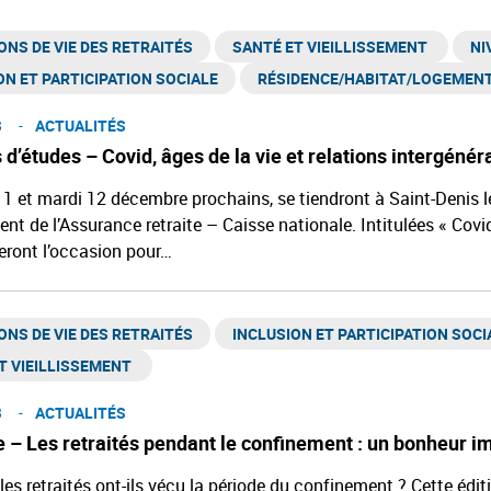
ONS DE VIE DES RETRAITÉS
SANTÉ ET VIEILLISSEMENT ​
NI
ON ET PARTICIPATION SOCIALE
RÉSIDENCE/HABITAT/LOGEMENT 
3
ACTUALITÉS
d’études – Covid, âges de la vie et relations intergénér
11 et mardi 12 décembre prochains, se tiendront à Saint-Denis le
ment de l’Assurance retraite – Caisse nationale. Intitulées « Covid
eront l’occasion pour…
ONS DE VIE DES RETRAITÉS
INCLUSION ET PARTICIPATION SOCI
 VIEILLISSEMENT ​
3
ACTUALITÉS
 – Les retraités pendant le confinement : un bonheur i
s retraités ont-ils vécu la période du confinement ? Cette édit