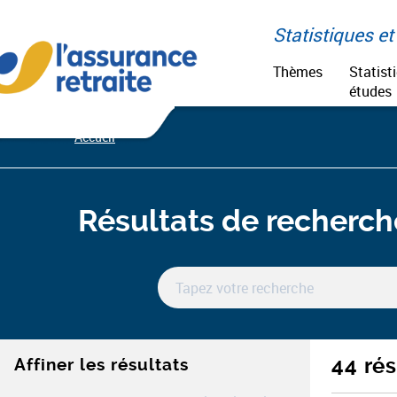
Aller
Paramétrer vos cookies
au
Statistiques et 
contenu
Thèmes
Statist
études
Accueil
Résultats de recherch
44 rés
Affiner les résultats