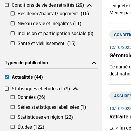
Conditions de vie des retraités
(29)
l'enquête 
Menée par 
Résidence/habitat/logement ​
(16)
Niveau de vie et inégalités​
(11)
Inclusion et participation sociale
(8)
CONDITI
Santé et vieillissement ​
(15)
12/10/202
Gérontolo
Types de publication
Ce numéro 
destinatio
Actualités
(44)
Statistiques et études
(179)
ASSURÉS
Données
(26)
Séries statistiques labellisées​
(1)
10/10/202
Retraite 
Statistiques en région​
(22)
Études
(122)
La « fin de