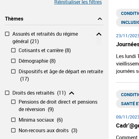
Réinitialiser les filtres
CONDITI
Thèmes
INCLUSI
Assurés et retraités du régime
23/11/202
général​
(21)
Journées 
Cotisants et carrière
(8)
Les lundi 
Démographie
(8)
vieillisse
journées s
Dispositifs et âge de départ en retraite​
(17)
Droits des retraités ​
(11)
CONDITI
Pensions de droit direct et pensions
SANTÉ ET
de réversion ​
(9)
09/11/202
Minima sociaux ​
(6)
Cadr’@ge
Non-recours aux droits ​
(3)
Comment le