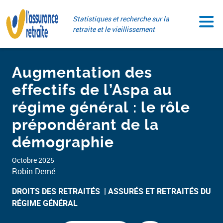
Aller
Paramétrer vos cookies
au
Statistiques et recherche sur la
contenu
retraite et le vieillissement
Augmentation des
effectifs de l’Aspa au
régime général : le rôle
prépondérant de la
démographie
Octobre 2025
Robin Demé
DROITS DES RETRAITÉS ​
ASSURÉS ET RETRAITÉS DU
RÉGIME GÉNÉRAL​